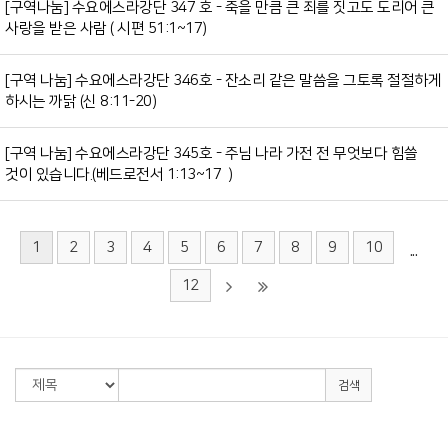
[구역나눔] 수요에스라강단 347 호 - 죽을 만큼 큰 죄를 짓고도 도리어 큰
사랑을 받은 사람 ( 시편 51:1~17)
[구역 나눔] 수요에스라강단 346호 - 잔소리 같은 말씀을 그토록 절절하게
하시는 까닭 (신 8:11-20)
[구역 나눔] 수요에스라강단 345호 - 주님 나라 가전 전 무엇보다 힘쓸
것이 있습니다.(베드로전서 1:13~17 )
1
2
3
4
5
6
7
8
9
10
...
12
검색