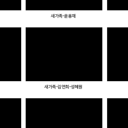
새가족-윤용재
Views
새가족-김연희-성혜원