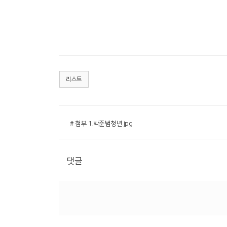
리스트
# 첨부 1.박준범청년.jpg
댓글