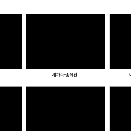
Views
새가족-송유진
Views