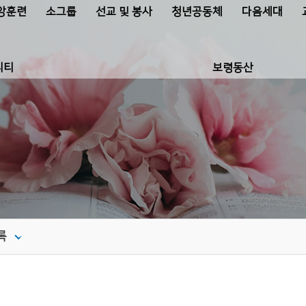
앙훈련
소그룹
선교 및 봉사
청년공동체
다음세대
니티
보령동산
록