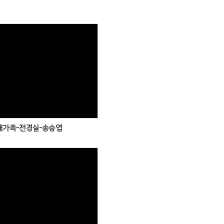
Views
새가족-전경실-송승엽
Views