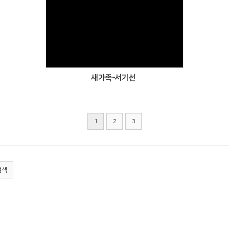
Views
새가족-서기선
1
2
3
검색