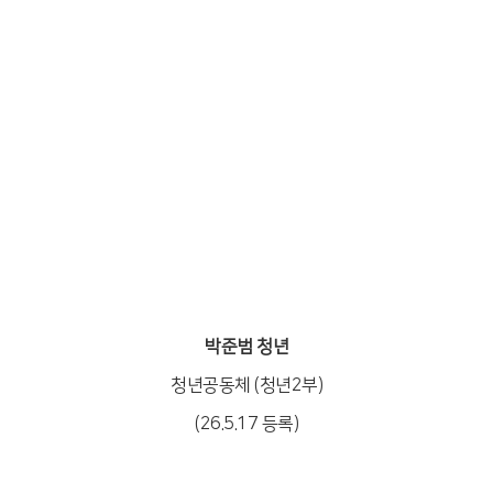
박준범 청년
청년공동체 (청년2부)
(26.5.17 등록)