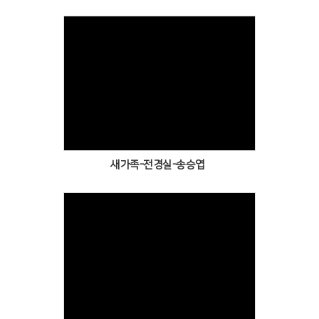
Views
새가족-전경실-송승엽
Views