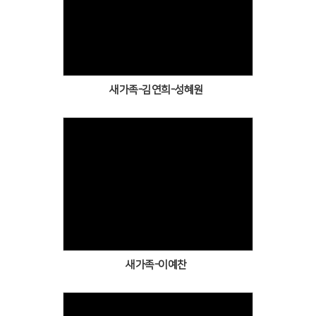
Views
새가족-김연희-성혜원
Views
새가족-이예찬