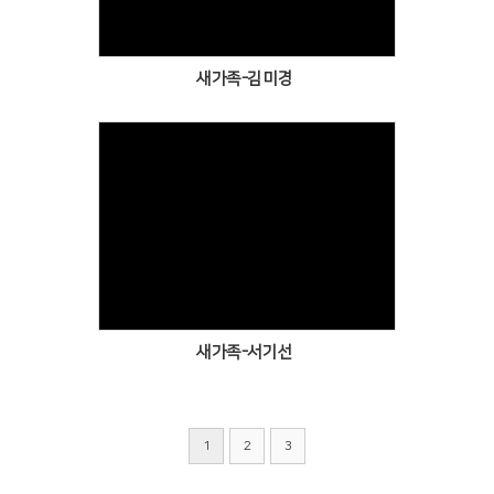
새가족-김미경
Views
새가족-서기선
1
2
3