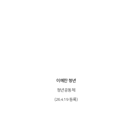
이예찬 청년
청년공동체
(26.4.19 등록)