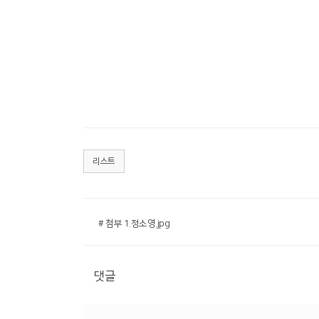
리스트
# 첨부 1.정소영.jpg
댓글