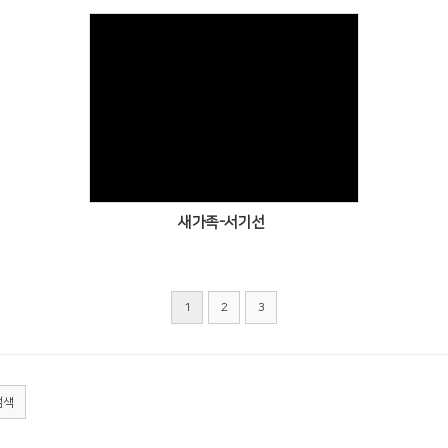
Views
새가족-서기선
1
2
3
검색