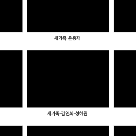
Views
새가족-윤용재
Views
새가족-김연희-성혜원