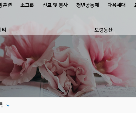
앙훈련
소그룹
선교 및 봉사
청년공동체
다음세대
니티
보령동산
록