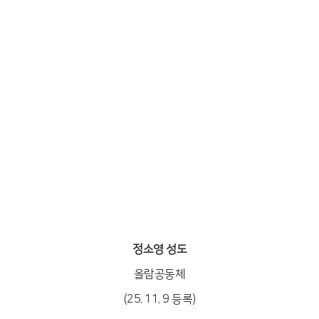
정소영 성도
올람공동체
(25. 11. 9 등록)