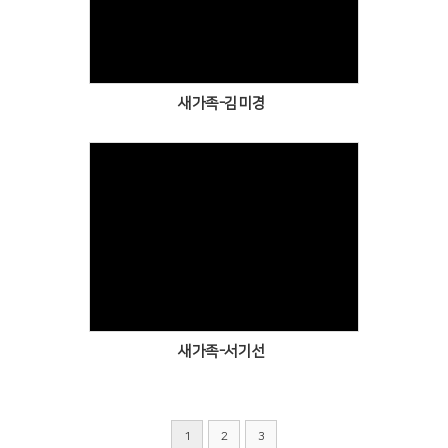
Views
새가족-김미경
Views
새가족-서기선
1
2
3